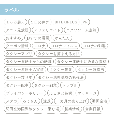
ラベル
１０万越え
１日の稼ぎ
BITEKIPLUS
PR
アニメ見放題
アフェリエイト
エクソソーム点滴
おすすめ
おすすめ漫画
かんたん
クーポン情報
コロナ
コロナウィルス
コロナの影響
タクシーアプリ
タクシーを捕まえる方法
タクシー運転手からの転職
タクシー運転手に必要な資格
タクシー運転手の実情
タクシー業界
タクシー攻略法
タクシー乗り場
タクシー地理試験の勉強法
タクシー配車
タクシー副業
トラブル
プライバシーポリシー
ふるさと納税
マッサージ
メダカ
ろうきん
違反
一カ月の売り上げ
羽田空港
羽田空港国際線タクシー乗り場
営業情報
営業日報