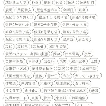
稼げるエリア
外壁
規制
休業
給料
給料明細
競馬
共同購入
緊急事態宣言
金曜日
銀座
銀座１０号乗り場
銀座１１号乗り場
銀座1号乗り場
銀座2号乗り場
銀座3号乗り場
銀座4号乗り場
銀座5号乗り場
銀座6号乗り場
銀座7号乗り場
銀座8号乗り場
銀座9号乗り場
健康面
肩こり
攻略
攻略法
高単価
国語学習塾
最近のタクシー業界の実態
雑学
仕事道具
事故
自動車保険
車寄せ
出会い
焼肉
紹介記事
上野
乗車禁止区域
振り替え輸送
新宿
申請
成田空港
成田空港車寄せ
整体
雪の日
宣伝
太っていきます
体験談
体調管理
大相撲
地理試験
着け待ち
注文住宅
通行止め
適正運営推進制度規制地区
転職
転職サポート
点数
投資
東京駅
動画編集
特別制度
特別定額給付金
配車アプリ
売り上げ