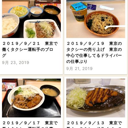
２０１９／９／２１ 東京で
２０１９／９／１９ 東京の
働くタクシー運転手のブロ
タクシーの売り上げ 東京の
グ
中心で仕事してるドライバー
の仕事ぶり
9月 23, 2019
9月 21, 2019
２０１９／９／１７ 東京で
２０１９／９／１３ 東京で