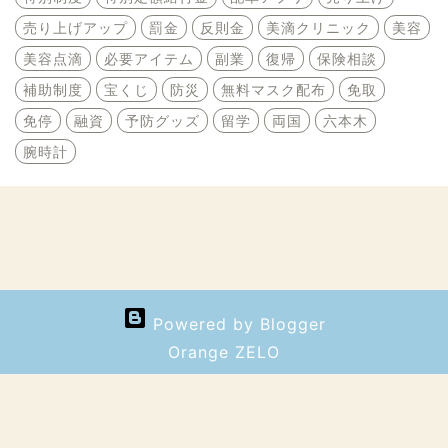
売り上げアップ
罰金
反則金
美滴クリニック
美容
美容点滴
必要アイテム
副業
復帰
保険相談
補助制度
宝くじ
防災
無料マスク配布
免取
免停
融資
予防グッズ
留学
両国
六本木
腕時計
Powered by Blogger
Orange ZELO