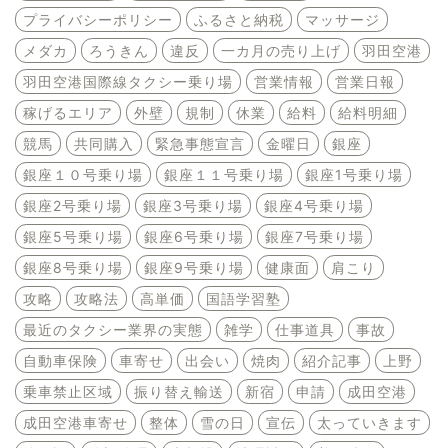
プライバシーポリシー
ふるさと納税
マッサージ
メダカ
ろうきん
違反
一カ月の売り上げ
羽田空港
羽田空港国際線タクシー乗り場
営業情報
営業日報
稼げるエリア
外壁
規制
休業
給料
給料明細
競馬
共同購入
緊急事態宣言
金曜日
銀座
銀座１０号乗り場
銀座１１号乗り場
銀座1号乗り場
銀座2号乗り場
銀座3号乗り場
銀座4号乗り場
銀座5号乗り場
銀座6号乗り場
銀座7号乗り場
銀座8号乗り場
銀座9号乗り場
健康面
肩こり
攻略
攻略法
高単価
国語学習塾
最近のタクシー業界の実態
雑学
仕事道具
事故
自動車保険
車寄せ
出会い
焼肉
紹介記事
上野
乗車禁止区域
振り替え輸送
新宿
申請
成田空港
成田空港車寄せ
整体
雪の日
宣伝
太っていきます