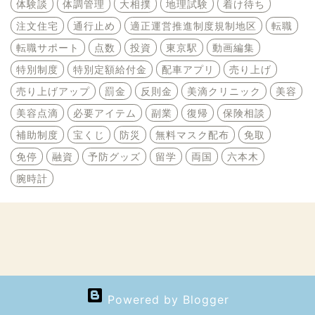
体験談
体調管理
大相撲
地理試験
着け待ち
注文住宅
通行止め
適正運営推進制度規制地区
転職
転職サポート
点数
投資
東京駅
動画編集
特別制度
特別定額給付金
配車アプリ
売り上げ
売り上げアップ
罰金
反則金
美滴クリニック
美容
美容点滴
必要アイテム
副業
復帰
保険相談
補助制度
宝くじ
防災
無料マスク配布
免取
免停
融資
予防グッズ
留学
両国
六本木
腕時計
Powered by Blogger