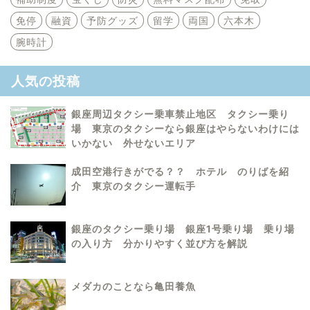
免停
融資
予防グッズ
留学
両国
六本木
腕時計
人気の投稿
銀座周辺タクシー乗車禁止地区 タクシー乗り
場 東京のタクシーなら銀座はやらないわけには
いかない 外せないエリア
成田空港行きがでる？？ ホテル のりばを紹
介 東京のタクシー運転手
銀座のタクシー乗り場 銀座1号乗り場 乗り場
の入り方 分かりやすく並び方を解説
メダカのことなら亀田養魚