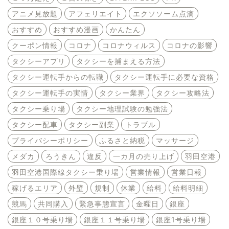
アニメ見放題
アフェリエイト
エクソソーム点滴
おすすめ
おすすめ漫画
かんたん
クーポン情報
コロナ
コロナウィルス
コロナの影響
タクシーアプリ
タクシーを捕まえる方法
タクシー運転手からの転職
タクシー運転手に必要な資格
タクシー運転手の実情
タクシー業界
タクシー攻略法
タクシー乗り場
タクシー地理試験の勉強法
タクシー配車
タクシー副業
トラブル
プライバシーポリシー
ふるさと納税
マッサージ
メダカ
ろうきん
違反
一カ月の売り上げ
羽田空港
羽田空港国際線タクシー乗り場
営業情報
営業日報
稼げるエリア
外壁
規制
休業
給料
給料明細
競馬
共同購入
緊急事態宣言
金曜日
銀座
銀座１０号乗り場
銀座１１号乗り場
銀座1号乗り場