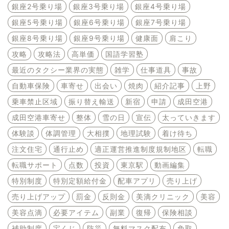
銀座2号乗り場
銀座3号乗り場
銀座4号乗り場
銀座5号乗り場
銀座6号乗り場
銀座7号乗り場
銀座8号乗り場
銀座9号乗り場
健康面
肩こり
攻略
攻略法
高単価
国語学習塾
最近のタクシー業界の実態
雑学
仕事道具
事故
自動車保険
車寄せ
出会い
焼肉
紹介記事
上野
乗車禁止区域
振り替え輸送
新宿
申請
成田空港
成田空港車寄せ
整体
雪の日
宣伝
太っていきます
体験談
体調管理
大相撲
地理試験
着け待ち
注文住宅
通行止め
適正運営推進制度規制地区
転職
転職サポート
点数
投資
東京駅
動画編集
特別制度
特別定額給付金
配車アプリ
売り上げ
売り上げアップ
罰金
反則金
美滴クリニック
美容
美容点滴
必要アイテム
副業
復帰
保険相談
補助制度
宝くじ
防災
無料マスク配布
免取