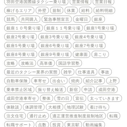
羽田空港国際線タクシー乗り場
営業情報
営業日報
稼げるエリア
外壁
規制
休業
給料
給料明細
競馬
共同購入
緊急事態宣言
金曜日
銀座
銀座１０号乗り場
銀座１１号乗り場
銀座1号乗り場
銀座2号乗り場
銀座3号乗り場
銀座4号乗り場
銀座5号乗り場
銀座6号乗り場
銀座7号乗り場
銀座8号乗り場
銀座9号乗り場
健康面
肩こり
攻略
攻略法
高単価
国語学習塾
最近のタクシー業界の実態
雑学
仕事道具
事故
自動車保険
車寄せ
出会い
焼肉
紹介記事
上野
乗車禁止区域
振り替え輸送
新宿
申請
成田空港
成田空港車寄せ
整体
雪の日
宣伝
太っていきます
体験談
体調管理
大相撲
地理試験
着け待ち
注文住宅
通行止め
適正運営推進制度規制地区
転職
転職サポート
点数
投資
東京駅
動画編集