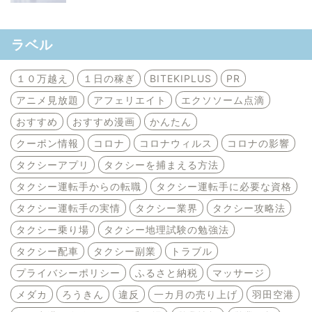
ラベル
１０万越え
１日の稼ぎ
BITEKIPLUS
PR
アニメ見放題
アフェリエイト
エクソソーム点滴
おすすめ
おすすめ漫画
かんたん
クーポン情報
コロナ
コロナウィルス
コロナの影響
タクシーアプリ
タクシーを捕まえる方法
タクシー運転手からの転職
タクシー運転手に必要な資格
タクシー運転手の実情
タクシー業界
タクシー攻略法
タクシー乗り場
タクシー地理試験の勉強法
タクシー配車
タクシー副業
トラブル
プライバシーポリシー
ふるさと納税
マッサージ
メダカ
ろうきん
違反
一カ月の売り上げ
羽田空港