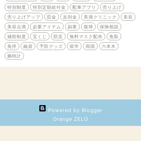
特別制度
特別定額給付金
配車アプリ
売り上げ
売り上げアップ
罰金
反則金
美滴クリニック
美容
美容点滴
必要アイテム
副業
復帰
保険相談
補助制度
宝くじ
防災
無料マスク配布
免取
免停
融資
予防グッズ
留学
両国
六本木
腕時計
Powered by Blogger
Orange ZELO