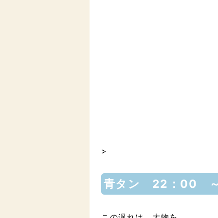
>
青タン 22：00 
この遅れは 大物を