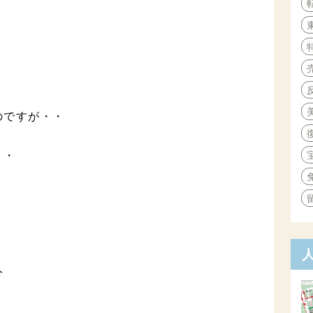
のですが・・
・・
分