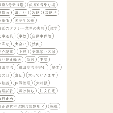
銀座8号乗り場
銀座9号乗り場
健康面
肩こり
攻略
攻略法
高単価
国語学習塾
最近のタクシー業界の実態
雑学
仕事道具
事故
自動車保険
車寄せ
出会い
焼肉
紹介記事
上野
乗車禁止区域
振り替え輸送
新宿
申請
成田空港
成田空港車寄せ
整体
雪の日
宣伝
太っていきます
体験談
体調管理
大相撲
地理試験
着け待ち
注文住宅
通行止め
適正運営推進制度規制地区
転職