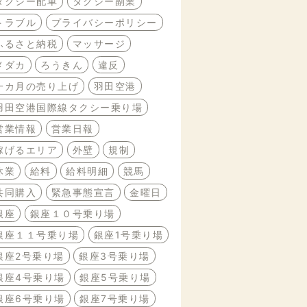
タクシー配車
タクシー副業
トラブル
プライバシーポリシー
ふるさと納税
マッサージ
メダカ
ろうきん
違反
一カ月の売り上げ
羽田空港
羽田空港国際線タクシー乗り場
営業情報
営業日報
稼げるエリア
外壁
規制
休業
給料
給料明細
競馬
共同購入
緊急事態宣言
金曜日
銀座
銀座１０号乗り場
銀座１１号乗り場
銀座1号乗り場
銀座2号乗り場
銀座3号乗り場
銀座4号乗り場
銀座5号乗り場
銀座6号乗り場
銀座7号乗り場