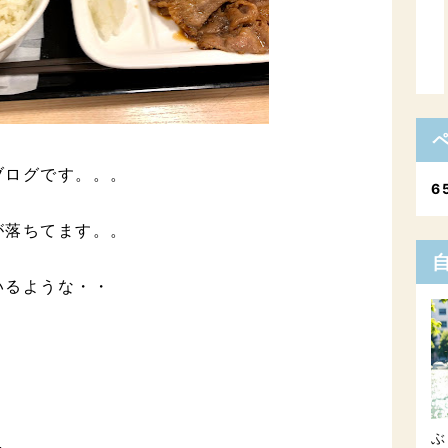
ブログです。。。
6
が落ちてます。。
いるような・・
・
ぶ