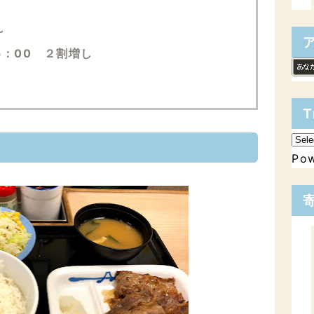
～
5：00 ２割増し
T
Po