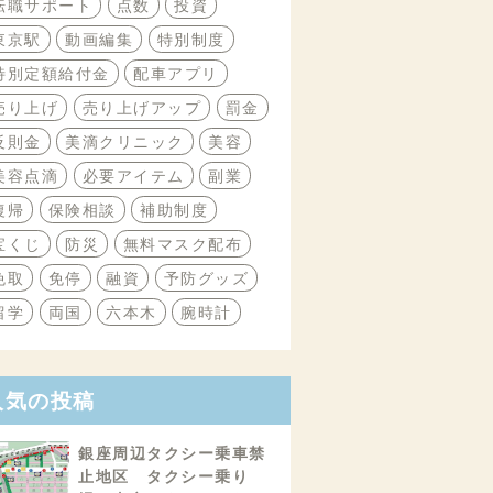
転職サポート
点数
投資
東京駅
動画編集
特別制度
特別定額給付金
配車アプリ
売り上げ
売り上げアップ
罰金
反則金
美滴クリニック
美容
美容点滴
必要アイテム
副業
復帰
保険相談
補助制度
宝くじ
防災
無料マスク配布
免取
免停
融資
予防グッズ
留学
両国
六本木
腕時計
人気の投稿
銀座周辺タクシー乗車禁
止地区 タクシー乗り