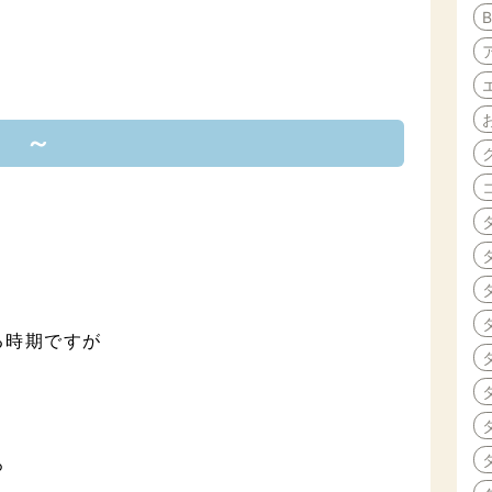
0 ～
る時期ですが
うろ