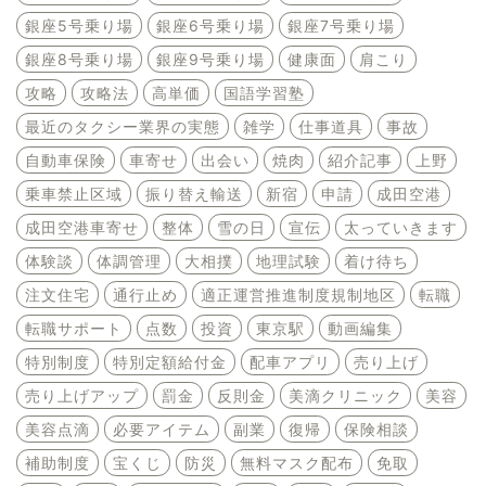
銀座5号乗り場
銀座6号乗り場
銀座7号乗り場
銀座8号乗り場
銀座9号乗り場
健康面
肩こり
攻略
攻略法
高単価
国語学習塾
最近のタクシー業界の実態
雑学
仕事道具
事故
自動車保険
車寄せ
出会い
焼肉
紹介記事
上野
乗車禁止区域
振り替え輸送
新宿
申請
成田空港
成田空港車寄せ
整体
雪の日
宣伝
太っていきます
体験談
体調管理
大相撲
地理試験
着け待ち
注文住宅
通行止め
適正運営推進制度規制地区
転職
転職サポート
点数
投資
東京駅
動画編集
特別制度
特別定額給付金
配車アプリ
売り上げ
売り上げアップ
罰金
反則金
美滴クリニック
美容
美容点滴
必要アイテム
副業
復帰
保険相談
補助制度
宝くじ
防災
無料マスク配布
免取