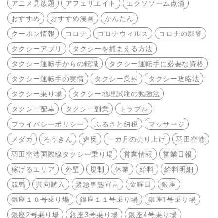
アニメ見放題
アフェリエイト
エクソソーム点滴
おすすめ
おすすめ漫画
かんたん
クーポン情報
コロナ
コロナウィルス
コロナの影響
タクシーアプリ
タクシーを捕まえる方法
タクシー運転手からの転職
タクシー運転手に必要な資格
タクシー運転手の実情
タクシー業界
タクシー攻略法
タクシー乗り場
タクシー地理試験の勉強法
タクシー配車
タクシー副業
トラブル
プライバシーポリシー
ふるさと納税
マッサージ
メダカ
ろうきん
違反
一カ月の売り上げ
羽田空港
羽田空港国際線タクシー乗り場
営業情報
営業日報
稼げるエリア
外壁
規制
休業
給料
給料明細
競馬
共同購入
緊急事態宣言
金曜日
銀座
銀座１０号乗り場
銀座１１号乗り場
銀座1号乗り場
銀座2号乗り場
銀座3号乗り場
銀座4号乗り場