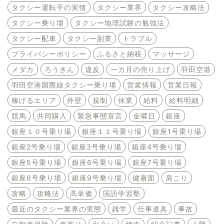
タクシー運転手の実情
タクシー業界
タクシー攻略法
タクシー乗り場
タクシー地理試験の勉強法
タクシー配車
タクシー副業
トラブル
プライバシーポリシー
ふるさと納税
マッサージ
メダカ
ろうきん
違反
一カ月の売り上げ
羽田空港
羽田空港国際線タクシー乗り場
営業情報
営業日報
稼げるエリア
外壁
規制
休業
給料
給料明細
競馬
共同購入
緊急事態宣言
金曜日
銀座
銀座１０号乗り場
銀座１１号乗り場
銀座1号乗り場
銀座2号乗り場
銀座3号乗り場
銀座4号乗り場
銀座5号乗り場
銀座6号乗り場
銀座7号乗り場
銀座8号乗り場
銀座9号乗り場
健康面
肩こり
攻略
攻略法
高単価
国語学習塾
最近のタクシー業界の実態
雑学
仕事道具
事故