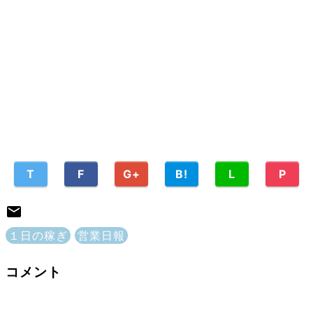
T
F
G+
B!
L
P
１日の稼ぎ
営業日報
コメント