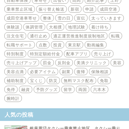
自動車保険
車寄せ
出会い
焼肉
紹介記事
上野
乗車禁止区域
振り替え輸送
新宿
申請
成田空港
成田空港車寄せ
整体
雪の日
宣伝
太っていきます
体験談
体調管理
大相撲
地理試験
着け待ち
注文住宅
通行止め
適正運営推進制度規制地区
転職
転職サポート
点数
投資
東京駅
動画編集
特別制度
特別定額給付金
配車アプリ
売り上げ
売り上げアップ
罰金
反則金
美滴クリニック
美容
美容点滴
必要アイテム
副業
復帰
保険相談
補助制度
宝くじ
防災
無料マスク配布
免取
免停
融資
予防グッズ
留学
両国
六本木
腕時計
人気の投稿
銀座周辺タクシー乗車禁止地区 タクシー乗り