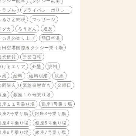
タクシー配車
タクシー副業
トラブル
プライバシーポリシー
ふるさと納税
マッサージ
メダカ
ろうきん
違反
一カ月の売り上げ
羽田空港
羽田空港国際線タクシー乗り場
営業情報
営業日報
稼げるエリア
外壁
規制
休業
給料
給料明細
競馬
共同購入
緊急事態宣言
金曜日
銀座
銀座１０号乗り場
銀座１１号乗り場
銀座1号乗り場
銀座2号乗り場
銀座3号乗り場
銀座4号乗り場
銀座5号乗り場
銀座6号乗り場
銀座7号乗り場