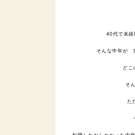
40代で未
そんな中年が 
どこ
そ
た
転職したからわかった中