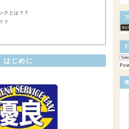
ンクとは？？
？？
T
はじめに
Po