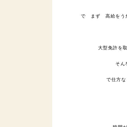
で まず 高給をう
大型免許を
そん
で仕方な
時間