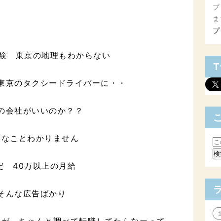
ブ
ま
プ
経験 東京の地理もわからない
T
東京のタクシードライバーに・・
の会社がいいのか？？
んなことわかりません
だ 40万以上の月給
そんな広告ばかり
年が ちゃんと調べて転職してたらなーって