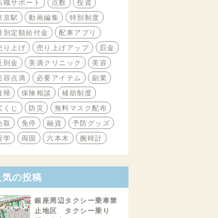
転職サポート
点数
投資
東京駅
動画編集
特別制度
特別定額給付金
配車アプリ
売り上げ
売り上げアップ
罰金
反則金
美滴クリニック
美容
美容点滴
必要アイテム
副業
復帰
保険相談
補助制度
宝くじ
防災
無料マスク配布
免取
免停
融資
予防グッズ
留学
両国
六本木
腕時計
人気の投稿
銀座周辺タクシー乗車禁
止地区 タクシー乗り