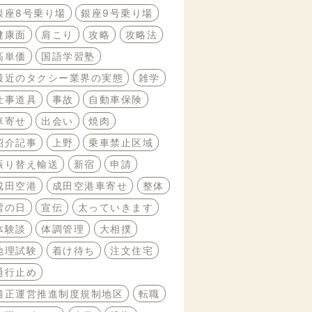
銀座8号乗り場
銀座9号乗り場
健康面
肩こり
攻略
攻略法
高単価
国語学習塾
最近のタクシー業界の実態
雑学
仕事道具
事故
自動車保険
車寄せ
出会い
焼肉
紹介記事
上野
乗車禁止区域
振り替え輸送
新宿
申請
成田空港
成田空港車寄せ
整体
雪の日
宣伝
太っていきます
体験談
体調管理
大相撲
地理試験
着け待ち
注文住宅
通行止め
適正運営推進制度規制地区
転職