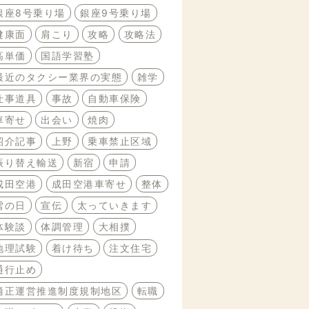
銀座8号乗り場
銀座9号乗り場
健康面
肩こり
攻略
攻略法
高単価
国語学習塾
最近のタクシー業界の実態
雑学
仕事道具
事故
自動車保険
車寄せ
出会い
焼肉
紹介記事
上野
乗車禁止区域
振り替え輸送
新宿
申請
成田空港
成田空港車寄せ
整体
雪の日
宣伝
太っていきます
体験談
体調管理
大相撲
地理試験
着け待ち
注文住宅
通行止め
適正運営推進制度規制地区
転職