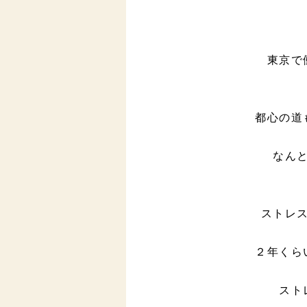
東京で
都心の道
なん
ストレ
２年くら
スト