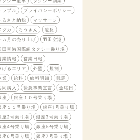
タクシー配車
タクシー副業
トラブル
プライバシーポリシー
ふるさと納税
マッサージ
メダカ
ろうきん
違反
一カ月の売り上げ
羽田空港
羽田空港国際線タクシー乗り場
営業情報
営業日報
稼げるエリア
外壁
規制
休業
給料
給料明細
競馬
共同購入
緊急事態宣言
金曜日
銀座
銀座１０号乗り場
銀座１１号乗り場
銀座1号乗り場
銀座2号乗り場
銀座3号乗り場
銀座4号乗り場
銀座5号乗り場
銀座6号乗り場
銀座7号乗り場