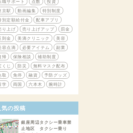
転職サポート
点数
投資
東京駅
動画編集
特別制度
特別定額給付金
配車アプリ
売り上げ
売り上げアップ
罰金
反則金
美滴クリニック
美容
美容点滴
必要アイテム
副業
復帰
保険相談
補助制度
宝くじ
防災
無料マスク配布
免取
免停
融資
予防グッズ
留学
両国
六本木
腕時計
人気の投稿
銀座周辺タクシー乗車禁
止地区 タクシー乗り