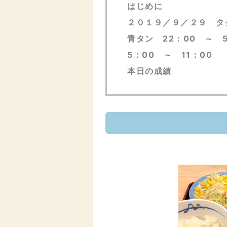
はじめに
２０１９／９／２９ タ
青タン 22：00 ～ 
5：00 ～ 11：00
本日の成績