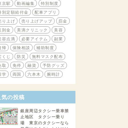
東京駅
動画編集
特別制度
特別定額給付金
配車アプリ
売り上げ
売り上げアップ
罰金
反則金
美滴クリニック
美容
美容点滴
必要アイテム
副業
復帰
保険相談
補助制度
宝くじ
防災
無料マスク配布
免取
免停
融資
予防グッズ
留学
両国
六本木
腕時計
人気の投稿
銀座周辺タクシー乗車禁
止地区 タクシー乗り
場 東京のタクシーなら