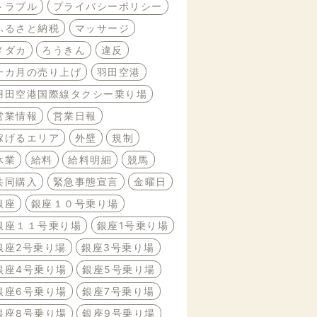
トラブル
プライバシーポリシー
ふるさと納税
マッサージ
メダカ
ろうきん
違反
一カ月の売り上げ
羽田空港
羽田空港国際線タクシー乗り場
営業情報
営業日報
稼げるエリア
外壁
規制
休業
給料
給料明細
競馬
共同購入
緊急事態宣言
金曜日
銀座
銀座１０号乗り場
銀座１１号乗り場
銀座1号乗り場
銀座2号乗り場
銀座3号乗り場
銀座4号乗り場
銀座5号乗り場
銀座6号乗り場
銀座7号乗り場
銀座8号乗り場
銀座9号乗り場