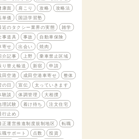
健康面
肩こり
攻略
攻略法
高単価
国語学習塾
最近のタクシー業界の実態
雑学
仕事道具
事故
自動車保険
車寄せ
出会い
焼肉
紹介記事
上野
乗車禁止区域
振り替え輸送
新宿
申請
成田空港
成田空港車寄せ
整体
雪の日
宣伝
太っていきます
体験談
体調管理
大相撲
地理試験
着け待ち
注文住宅
通行止め
適正運営推進制度規制地区
転職
転職サポート
点数
投資