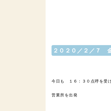
２０２０／２／７ 
今日も １６：３０点呼を受
営業所を出発