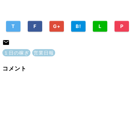
T
F
G+
B!
L
P
１日の稼ぎ
営業日報
コメント