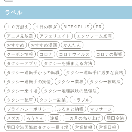
ラベル
１０万越え
１日の稼ぎ
BITEKIPLUS
PR
アニメ見放題
アフェリエイト
エクソソーム点滴
おすすめ
おすすめ漫画
かんたん
クーポン情報
コロナ
コロナウィルス
コロナの影響
タクシーアプリ
タクシーを捕まえる方法
タクシー運転手からの転職
タクシー運転手に必要な資格
タクシー運転手の実情
タクシー業界
タクシー攻略法
タクシー乗り場
タクシー地理試験の勉強法
タクシー配車
タクシー副業
トラブル
プライバシーポリシー
ふるさと納税
マッサージ
メダカ
ろうきん
違反
一カ月の売り上げ
羽田空港
羽田空港国際線タクシー乗り場
営業情報
営業日報