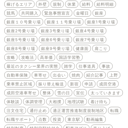
稼げるエリア
外壁
規制
休業
給料
給料明細
競馬
共同購入
緊急事態宣言
金曜日
銀座
銀座１０号乗り場
銀座１１号乗り場
銀座1号乗り場
銀座2号乗り場
銀座3号乗り場
銀座4号乗り場
銀座5号乗り場
銀座6号乗り場
銀座7号乗り場
銀座8号乗り場
銀座9号乗り場
健康面
肩こり
攻略
攻略法
高単価
国語学習塾
最近のタクシー業界の実態
雑学
仕事道具
事故
自動車保険
車寄せ
出会い
焼肉
紹介記事
上野
乗車禁止区域
振り替え輸送
新宿
申請
成田空港
成田空港車寄せ
整体
雪の日
宣伝
太っていきます
体験談
体調管理
大相撲
地理試験
着け待ち
注文住宅
通行止め
適正運営推進制度規制地区
転職
転職サポート
点数
投資
東京駅
動画編集