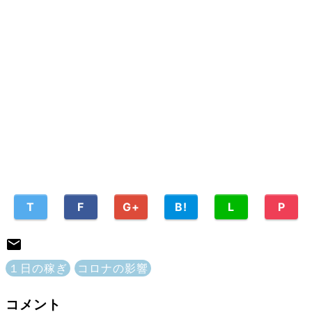
T
F
G+
B!
L
P
１日の稼ぎ
コロナの影響
コメント