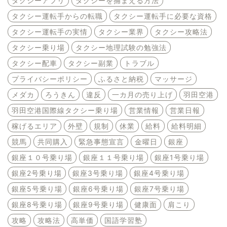
タクシーアプリ
タクシーを捕まえる方法
タクシー運転手からの転職
タクシー運転手に必要な資格
タクシー運転手の実情
タクシー業界
タクシー攻略法
タクシー乗り場
タクシー地理試験の勉強法
タクシー配車
タクシー副業
トラブル
プライバシーポリシー
ふるさと納税
マッサージ
メダカ
ろうきん
違反
一カ月の売り上げ
羽田空港
羽田空港国際線タクシー乗り場
営業情報
営業日報
稼げるエリア
外壁
規制
休業
給料
給料明細
競馬
共同購入
緊急事態宣言
金曜日
銀座
銀座１０号乗り場
銀座１１号乗り場
銀座1号乗り場
銀座2号乗り場
銀座3号乗り場
銀座4号乗り場
銀座5号乗り場
銀座6号乗り場
銀座7号乗り場
銀座8号乗り場
銀座9号乗り場
健康面
肩こり
攻略
攻略法
高単価
国語学習塾