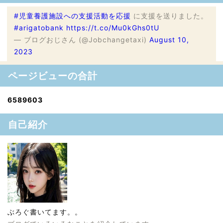
#児童養護施設への支援活動を応援
に支援を送りました。
#arigatobank
https://t.co/Mu0kGhs0tU
— ブログおじさん (@Jobchangetaxi)
August 10,
2023
ページビューの合計
6
5
8
9
6
0
3
自己紹介
ぶろぐ書いてます。。