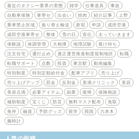
最近のタクシー業界の実態
雑学
仕事道具
事故
自動車保険
車寄せ
出会い
焼肉
紹介記事
上野
乗車禁止区域
振り替え輸送
新宿
申請
成田空港
成田空港車寄せ
整体
雪の日
宣伝
太っていきます
体験談
体調管理
大相撲
地理試験
着け待ち
注文住宅
通行止め
適正運営推進制度規制地区
転職
転職サポート
点数
投資
東京駅
動画編集
特別制度
特別定額給付金
配車アプリ
売り上げ
売り上げアップ
罰金
反則金
美滴クリニック
美容
美容点滴
必要アイテム
副業
復帰
保険相談
補助制度
宝くじ
防災
無料マスク配布
免取
免停
融資
予防グッズ
留学
両国
六本木
腕時計
人気の投稿