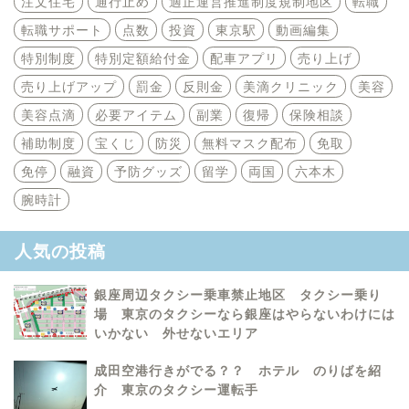
注文住宅
通行止め
適正運営推進制度規制地区
転職
転職サポート
点数
投資
東京駅
動画編集
特別制度
特別定額給付金
配車アプリ
売り上げ
売り上げアップ
罰金
反則金
美滴クリニック
美容
美容点滴
必要アイテム
副業
復帰
保険相談
補助制度
宝くじ
防災
無料マスク配布
免取
免停
融資
予防グッズ
留学
両国
六本木
腕時計
人気の投稿
銀座周辺タクシー乗車禁止地区 タクシー乗り
場 東京のタクシーなら銀座はやらないわけには
いかない 外せないエリア
成田空港行きがでる？？ ホテル のりばを紹
介 東京のタクシー運転手