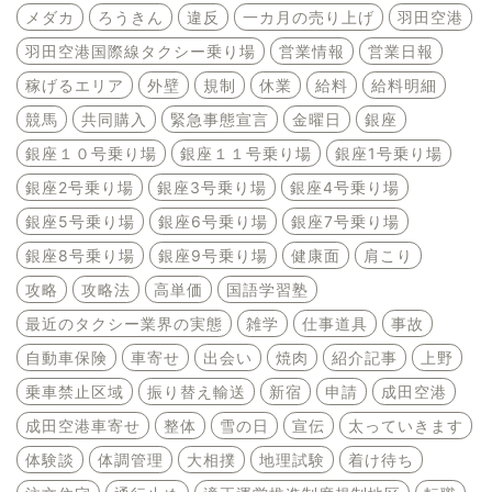
メダカ
ろうきん
違反
一カ月の売り上げ
羽田空港
羽田空港国際線タクシー乗り場
営業情報
営業日報
稼げるエリア
外壁
規制
休業
給料
給料明細
競馬
共同購入
緊急事態宣言
金曜日
銀座
銀座１０号乗り場
銀座１１号乗り場
銀座1号乗り場
銀座2号乗り場
銀座3号乗り場
銀座4号乗り場
銀座5号乗り場
銀座6号乗り場
銀座7号乗り場
銀座8号乗り場
銀座9号乗り場
健康面
肩こり
攻略
攻略法
高単価
国語学習塾
最近のタクシー業界の実態
雑学
仕事道具
事故
自動車保険
車寄せ
出会い
焼肉
紹介記事
上野
乗車禁止区域
振り替え輸送
新宿
申請
成田空港
成田空港車寄せ
整体
雪の日
宣伝
太っていきます
体験談
体調管理
大相撲
地理試験
着け待ち