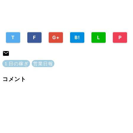
T
F
G+
B!
L
P
１日の稼ぎ
営業日報
コメント