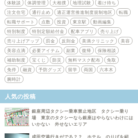
体験談
体調管理
大相撲
地理試験
着け待ち
注文住宅
通行止め
適正運営推進制度規制地区
転職
転職サポート
点数
投資
東京駅
動画編集
特別制度
特別定額給付金
配車アプリ
売り上げ
売り上げアップ
罰金
反則金
美滴クリニック
美容
美容点滴
必要アイテム
副業
復帰
保険相談
補助制度
宝くじ
防災
無料マスク配布
免取
免停
融資
予防グッズ
留学
両国
六本木
腕時計
人気の投稿
銀座周辺タクシー乗車禁止地区 タクシー乗り
場 東京のタクシーなら銀座はやらないわけには
いかない 外せないエリア
成田空港行きがでる？？ ホテル のりばを紹