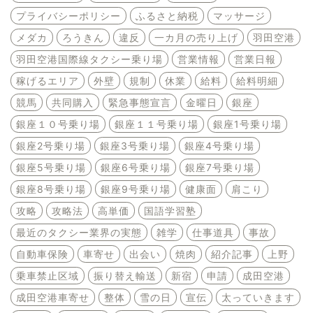
プライバシーポリシー
ふるさと納税
マッサージ
メダカ
ろうきん
違反
一カ月の売り上げ
羽田空港
羽田空港国際線タクシー乗り場
営業情報
営業日報
稼げるエリア
外壁
規制
休業
給料
給料明細
競馬
共同購入
緊急事態宣言
金曜日
銀座
銀座１０号乗り場
銀座１１号乗り場
銀座1号乗り場
銀座2号乗り場
銀座3号乗り場
銀座4号乗り場
銀座5号乗り場
銀座6号乗り場
銀座7号乗り場
銀座8号乗り場
銀座9号乗り場
健康面
肩こり
攻略
攻略法
高単価
国語学習塾
最近のタクシー業界の実態
雑学
仕事道具
事故
自動車保険
車寄せ
出会い
焼肉
紹介記事
上野
乗車禁止区域
振り替え輸送
新宿
申請
成田空港
成田空港車寄せ
整体
雪の日
宣伝
太っていきます