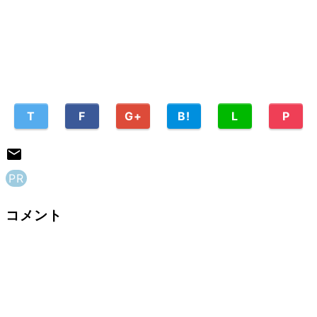
T
F
G+
B!
L
P
PR
コメント