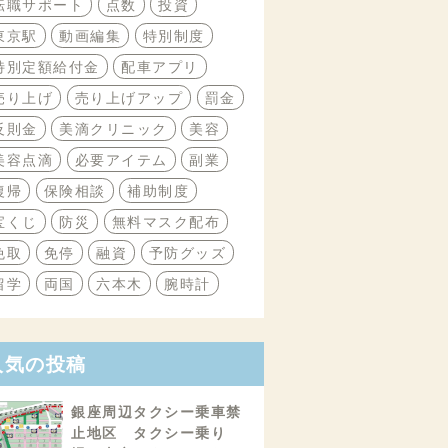
転職サポート
点数
投資
東京駅
動画編集
特別制度
特別定額給付金
配車アプリ
売り上げ
売り上げアップ
罰金
反則金
美滴クリニック
美容
美容点滴
必要アイテム
副業
復帰
保険相談
補助制度
宝くじ
防災
無料マスク配布
免取
免停
融資
予防グッズ
留学
両国
六本木
腕時計
人気の投稿
銀座周辺タクシー乗車禁
止地区 タクシー乗り