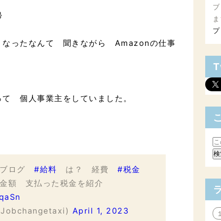
ブ
帰
ま
プ
なったなんて 聞きながら Amazonの仕事
T
って 個人事業主をしていました。
＃ブログ
#給料
は？ 経費
#税金
た金額 支払った税金を紹介
oqaSn
bchangetaxi)
April 1, 2023