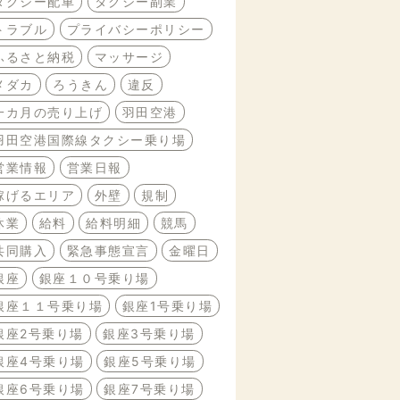
タクシー配車
タクシー副業
トラブル
プライバシーポリシー
ふるさと納税
マッサージ
メダカ
ろうきん
違反
一カ月の売り上げ
羽田空港
羽田空港国際線タクシー乗り場
営業情報
営業日報
稼げるエリア
外壁
規制
休業
給料
給料明細
競馬
共同購入
緊急事態宣言
金曜日
銀座
銀座１０号乗り場
銀座１１号乗り場
銀座1号乗り場
銀座2号乗り場
銀座3号乗り場
銀座4号乗り場
銀座5号乗り場
銀座6号乗り場
銀座7号乗り場