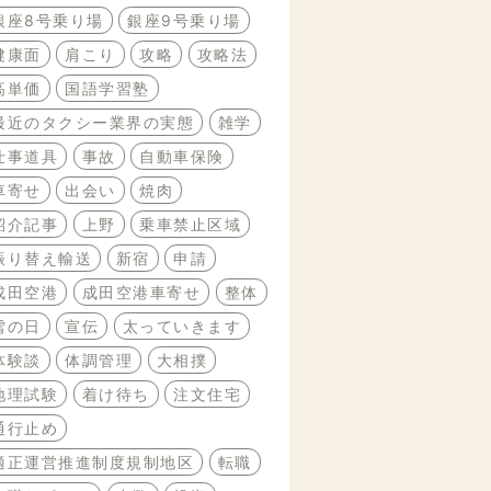
銀座8号乗り場
銀座9号乗り場
健康面
肩こり
攻略
攻略法
高単価
国語学習塾
最近のタクシー業界の実態
雑学
仕事道具
事故
自動車保険
車寄せ
出会い
焼肉
紹介記事
上野
乗車禁止区域
振り替え輸送
新宿
申請
成田空港
成田空港車寄せ
整体
雪の日
宣伝
太っていきます
体験談
体調管理
大相撲
地理試験
着け待ち
注文住宅
通行止め
適正運営推進制度規制地区
転職