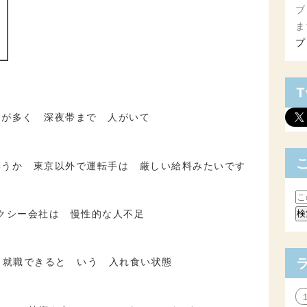
）
ブ
ま
プ
）
T
口が多く 深夜帯まで 人がいて
いうか 東京以外で運転手は 厳しい給料みたいです
クシー会社は 慢性的な人不足
 就職できると いう 入れ食い状態