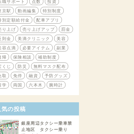
転職サポート
点数
投資
東京駅
動画編集
特別制度
特別定額給付金
配車アプリ
売り上げ
売り上げアップ
罰金
反則金
美滴クリニック
美容
美容点滴
必要アイテム
副業
復帰
保険相談
補助制度
宝くじ
防災
無料マスク配布
免取
免停
融資
予防グッズ
留学
両国
六本木
腕時計
人気の投稿
銀座周辺タクシー乗車禁
止地区 タクシー乗り