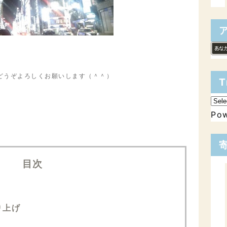
どうぞよろしくお願いします（＾＾）
T
Po
目次
り上げ