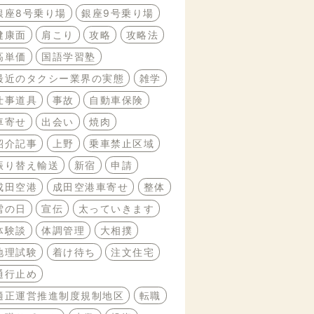
銀座8号乗り場
銀座9号乗り場
健康面
肩こり
攻略
攻略法
高単価
国語学習塾
最近のタクシー業界の実態
雑学
仕事道具
事故
自動車保険
車寄せ
出会い
焼肉
紹介記事
上野
乗車禁止区域
振り替え輸送
新宿
申請
成田空港
成田空港車寄せ
整体
雪の日
宣伝
太っていきます
体験談
体調管理
大相撲
地理試験
着け待ち
注文住宅
通行止め
適正運営推進制度規制地区
転職