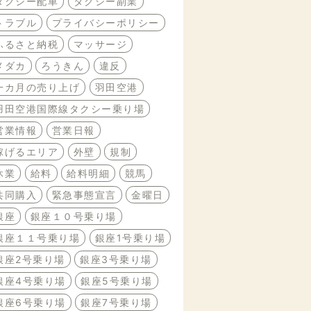
タクシー配車
タクシー副業
トラブル
プライバシーポリシー
ふるさと納税
マッサージ
メダカ
ろうきん
違反
一カ月の売り上げ
羽田空港
羽田空港国際線タクシー乗り場
営業情報
営業日報
稼げるエリア
外壁
規制
休業
給料
給料明細
競馬
共同購入
緊急事態宣言
金曜日
銀座
銀座１０号乗り場
銀座１１号乗り場
銀座1号乗り場
銀座2号乗り場
銀座3号乗り場
銀座4号乗り場
銀座5号乗り場
銀座6号乗り場
銀座7号乗り場