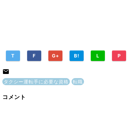
T
F
G+
B!
L
P
タクシー運転手に必要な資格
転職
コメント