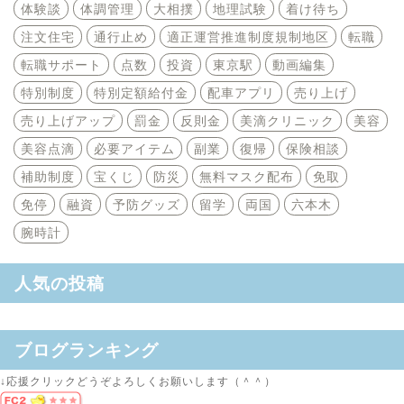
体験談
体調管理
大相撲
地理試験
着け待ち
注文住宅
通行止め
適正運営推進制度規制地区
転職
転職サポート
点数
投資
東京駅
動画編集
特別制度
特別定額給付金
配車アプリ
売り上げ
売り上げアップ
罰金
反則金
美滴クリニック
美容
美容点滴
必要アイテム
副業
復帰
保険相談
補助制度
宝くじ
防災
無料マスク配布
免取
免停
融資
予防グッズ
留学
両国
六本木
腕時計
人気の投稿
ブログランキング
↓応援クリックどうぞよろしくお願いします（＾＾）