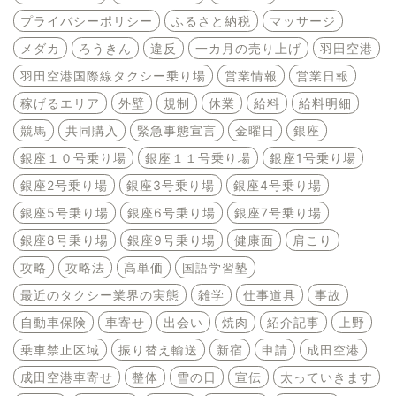
プライバシーポリシー
ふるさと納税
マッサージ
メダカ
ろうきん
違反
一カ月の売り上げ
羽田空港
羽田空港国際線タクシー乗り場
営業情報
営業日報
稼げるエリア
外壁
規制
休業
給料
給料明細
競馬
共同購入
緊急事態宣言
金曜日
銀座
銀座１０号乗り場
銀座１１号乗り場
銀座1号乗り場
銀座2号乗り場
銀座3号乗り場
銀座4号乗り場
銀座5号乗り場
銀座6号乗り場
銀座7号乗り場
銀座8号乗り場
銀座9号乗り場
健康面
肩こり
攻略
攻略法
高単価
国語学習塾
最近のタクシー業界の実態
雑学
仕事道具
事故
自動車保険
車寄せ
出会い
焼肉
紹介記事
上野
乗車禁止区域
振り替え輸送
新宿
申請
成田空港
成田空港車寄せ
整体
雪の日
宣伝
太っていきます