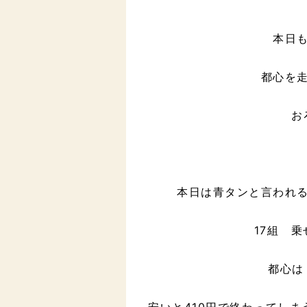
本日
都心を
お
本日は青タンと言われ
17組 乗
都心は