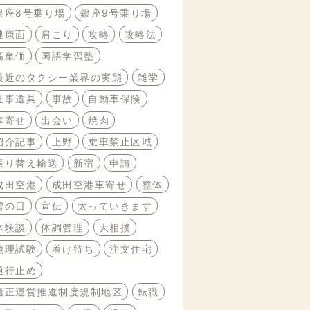
銀座8号乗り場
銀座9号乗り場
健康面
肩こり
攻略
攻略法
高単価
国語学習塾
最近のタクシー業界の実態
雑学
仕事道具
事故
自動車保険
車寄せ
出会い
焼肉
紹介記事
上野
乗車禁止区域
振り替え輸送
新宿
申請
成田空港
成田空港車寄せ
整体
雪の日
宣伝
太っていきます
体験談
体調管理
大相撲
地理試験
着け待ち
注文住宅
通行止め
適正運営推進制度規制地区
転職