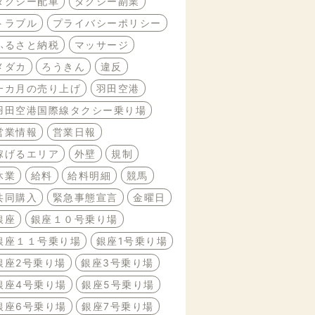
タクシー配車
タクシー副業
トラブル
プライバシーポリシー
ふるさと納税
マッサージ
メダカ
ろうきん
違反
一カ月の売り上げ
羽田空港
羽田空港国際線タクシー乗り場
営業情報
営業日報
稼げるエリア
外壁
規制
休業
給料
給料明細
競馬
共同購入
緊急事態宣言
金曜日
銀座
銀座１０号乗り場
銀座１１号乗り場
銀座1号乗り場
銀座2号乗り場
銀座3号乗り場
銀座4号乗り場
銀座5号乗り場
銀座6号乗り場
銀座7号乗り場