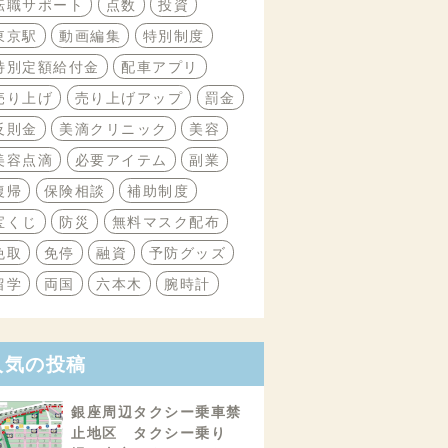
転職サポート
点数
投資
東京駅
動画編集
特別制度
特別定額給付金
配車アプリ
売り上げ
売り上げアップ
罰金
反則金
美滴クリニック
美容
美容点滴
必要アイテム
副業
復帰
保険相談
補助制度
宝くじ
防災
無料マスク配布
免取
免停
融資
予防グッズ
留学
両国
六本木
腕時計
人気の投稿
銀座周辺タクシー乗車禁
止地区 タクシー乗り