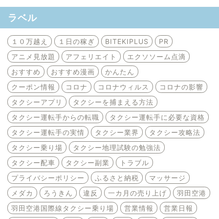
ラベル
１０万越え
１日の稼ぎ
BITEKIPLUS
PR
アニメ見放題
アフェリエイト
エクソソーム点滴
おすすめ
おすすめ漫画
かんたん
クーポン情報
コロナ
コロナウィルス
コロナの影響
タクシーアプリ
タクシーを捕まえる方法
タクシー運転手からの転職
タクシー運転手に必要な資格
タクシー運転手の実情
タクシー業界
タクシー攻略法
タクシー乗り場
タクシー地理試験の勉強法
タクシー配車
タクシー副業
トラブル
プライバシーポリシー
ふるさと納税
マッサージ
メダカ
ろうきん
違反
一カ月の売り上げ
羽田空港
羽田空港国際線タクシー乗り場
営業情報
営業日報