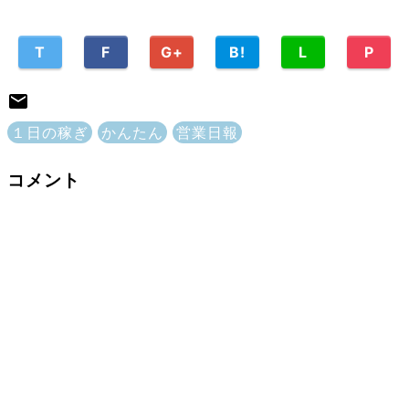
T
F
G+
B!
L
P
１日の稼ぎ
かんたん
営業日報
コメント