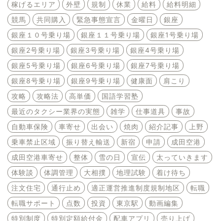
稼げるエリア
外壁
規制
休業
給料
給料明細
競馬
共同購入
緊急事態宣言
金曜日
銀座
銀座１０号乗り場
銀座１１号乗り場
銀座1号乗り場
銀座2号乗り場
銀座3号乗り場
銀座4号乗り場
銀座5号乗り場
銀座6号乗り場
銀座7号乗り場
銀座8号乗り場
銀座9号乗り場
健康面
肩こり
攻略
攻略法
高単価
国語学習塾
最近のタクシー業界の実態
雑学
仕事道具
事故
自動車保険
車寄せ
出会い
焼肉
紹介記事
上野
乗車禁止区域
振り替え輸送
新宿
申請
成田空港
成田空港車寄せ
整体
雪の日
宣伝
太っていきます
体験談
体調管理
大相撲
地理試験
着け待ち
注文住宅
通行止め
適正運営推進制度規制地区
転職
転職サポート
点数
投資
東京駅
動画編集
特別制度
特別定額給付金
配車アプリ
売り上げ