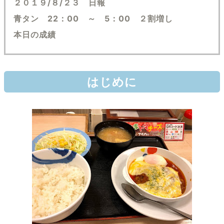
２０１９/８/２３ 日報
青タン 22：00 ～ 5：00 ２割増し
本日の成績
はじめに