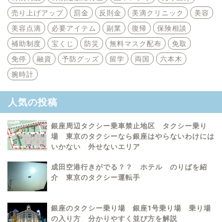
売り上げアップ
罰金
反則金
美滴クリニック
美容
美容点滴
必要アイテム
副業
復帰
保険相談
補助制度
宝くじ
防災
無料マスク配布
免取
免停
融資
予防グッズ
留学
両国
六本木
腕時計
人気の投稿
銀座周辺タクシー乗車禁止地区 タクシー乗り
場 東京のタクシーなら銀座はやらないわけには
いかない 外せないエリア
成田空港行きがでる？？ ホテル のりばを紹
介 東京のタクシー運転手
銀座のタクシー乗り場 銀座1号乗り場 乗り場
の入り方 分かりやすく並び方を解説