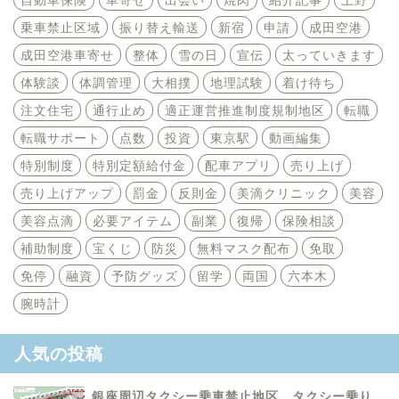
乗車禁止区域
振り替え輸送
新宿
申請
成田空港
成田空港車寄せ
整体
雪の日
宣伝
太っていきます
体験談
体調管理
大相撲
地理試験
着け待ち
注文住宅
通行止め
適正運営推進制度規制地区
転職
転職サポート
点数
投資
東京駅
動画編集
特別制度
特別定額給付金
配車アプリ
売り上げ
売り上げアップ
罰金
反則金
美滴クリニック
美容
美容点滴
必要アイテム
副業
復帰
保険相談
補助制度
宝くじ
防災
無料マスク配布
免取
免停
融資
予防グッズ
留学
両国
六本木
腕時計
人気の投稿
銀座周辺タクシー乗車禁止地区 タクシー乗り