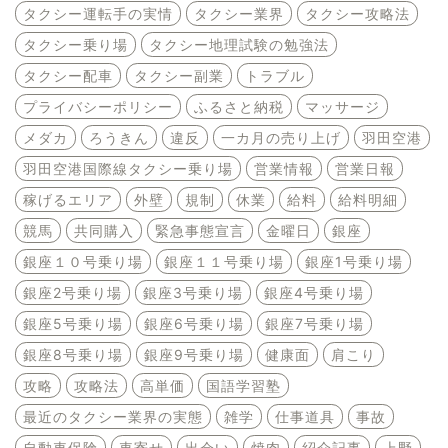
タクシー運転手の実情
タクシー業界
タクシー攻略法
タクシー乗り場
タクシー地理試験の勉強法
タクシー配車
タクシー副業
トラブル
プライバシーポリシー
ふるさと納税
マッサージ
メダカ
ろうきん
違反
一カ月の売り上げ
羽田空港
羽田空港国際線タクシー乗り場
営業情報
営業日報
稼げるエリア
外壁
規制
休業
給料
給料明細
競馬
共同購入
緊急事態宣言
金曜日
銀座
銀座１０号乗り場
銀座１１号乗り場
銀座1号乗り場
銀座2号乗り場
銀座3号乗り場
銀座4号乗り場
銀座5号乗り場
銀座6号乗り場
銀座7号乗り場
銀座8号乗り場
銀座9号乗り場
健康面
肩こり
攻略
攻略法
高単価
国語学習塾
最近のタクシー業界の実態
雑学
仕事道具
事故
自動車保険
車寄せ
出会い
焼肉
紹介記事
上野