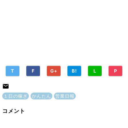
T
F
G+
B!
L
P
１日の稼ぎ
かんたん
営業日報
コメント