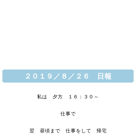
２０１９／８／２６ 日報
私は 夕方 １６：３０～
仕事で
翌 昼頃まで 仕事をして 帰宅