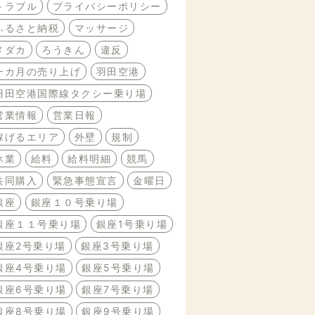
トラブル
プライバシーポリシー
ふるさと納税
マッサージ
メダカ
ろうきん
違反
一カ月の売り上げ
羽田空港
羽田空港国際線タクシー乗り場
営業情報
営業日報
稼げるエリア
外壁
規制
休業
給料
給料明細
競馬
共同購入
緊急事態宣言
金曜日
銀座
銀座１０号乗り場
銀座１１号乗り場
銀座1号乗り場
銀座2号乗り場
銀座3号乗り場
銀座4号乗り場
銀座5号乗り場
銀座6号乗り場
銀座7号乗り場
銀座8号乗り場
銀座9号乗り場