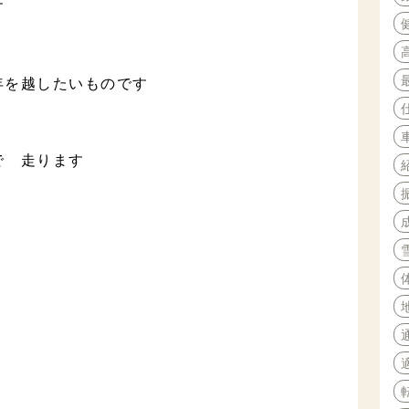
す
年を越したいものです
で 走ります