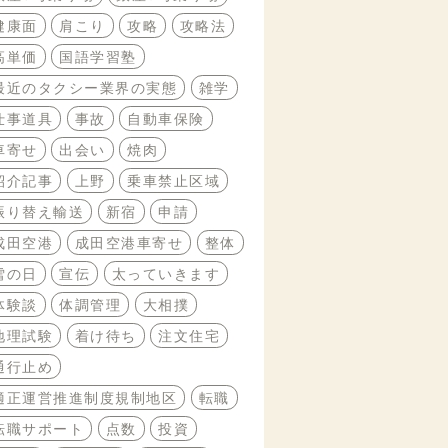
健康面
肩こり
攻略
攻略法
高単価
国語学習塾
最近のタクシー業界の実態
雑学
仕事道具
事故
自動車保険
車寄せ
出会い
焼肉
紹介記事
上野
乗車禁止区域
振り替え輸送
新宿
申請
成田空港
成田空港車寄せ
整体
雪の日
宣伝
太っていきます
体験談
体調管理
大相撲
地理試験
着け待ち
注文住宅
通行止め
適正運営推進制度規制地区
転職
転職サポート
点数
投資