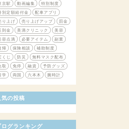
東京駅
動画編集
特別制度
特別定額給付金
配車アプリ
売り上げ
売り上げアップ
罰金
反則金
美滴クリニック
美容
美容点滴
必要アイテム
副業
復帰
保険相談
補助制度
宝くじ
防災
無料マスク配布
免取
免停
融資
予防グッズ
留学
両国
六本木
腕時計
人気の投稿
ブログランキング