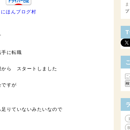
ま
プ
にほんブログ村
T
す
転手に転職
態から スタートしました
合ですが
も足りていないみたいなので