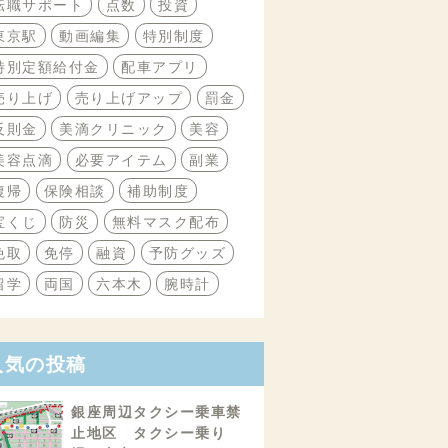
転職サポート
点数
投資
東京駅
動画編集
特別制度
特別定額給付金
配車アプリ
売り上げ
売り上げアップ
罰金
反則金
美滴クリニック
美容
美容点滴
必要アイテム
副業
復帰
保険相談
補助制度
宝くじ
防災
無料マスク配布
免取
免停
融資
予防グッズ
留学
両国
六本木
腕時計
人気の投稿
銀座周辺タクシー乗車禁
止地区 タクシー乗り