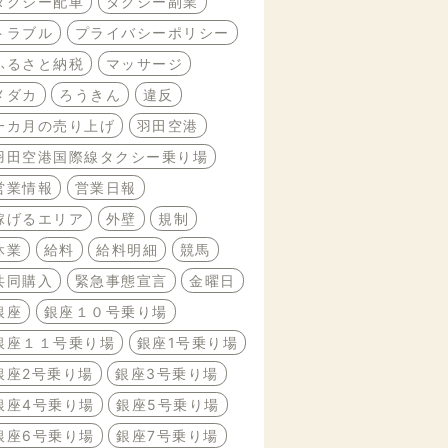
タクシー配車
タクシー副業
トラブル
プライバシーポリシー
ふるさと納税
マッサージ
メダカ
ろうきん
違反
一カ月の売り上げ
羽田空港
羽田空港国際線タクシー乗り場
営業情報
営業日報
稼げるエリア
外壁
規制
休業
給料
給料明細
競馬
共同購入
緊急事態宣言
金曜日
銀座
銀座１０号乗り場
銀座１１号乗り場
銀座1号乗り場
銀座2号乗り場
銀座3号乗り場
銀座4号乗り場
銀座5号乗り場
銀座6号乗り場
銀座7号乗り場