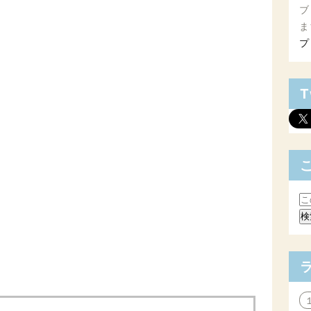
ブ
ま
プ
T