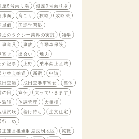
銀座8号乗り場
銀座9号乗り場
健康面
肩こり
攻略
攻略法
高単価
国語学習塾
最近のタクシー業界の実態
雑学
仕事道具
事故
自動車保険
車寄せ
出会い
焼肉
紹介記事
上野
乗車禁止区域
振り替え輸送
新宿
申請
成田空港
成田空港車寄せ
整体
雪の日
宣伝
太っていきます
体験談
体調管理
大相撲
地理試験
着け待ち
注文住宅
通行止め
適正運営推進制度規制地区
転職