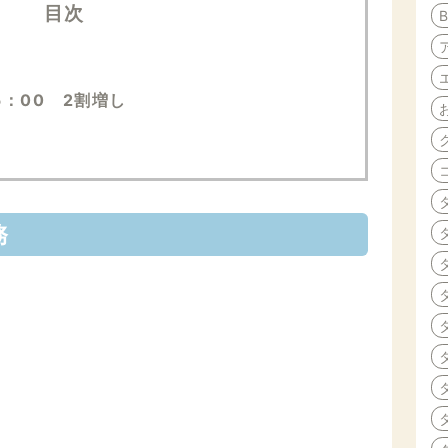
目次
5：00 2割増し
務