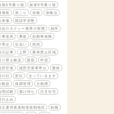
銀座8号乗り場
銀座9号乗り場
健康面
肩こり
攻略
攻略法
高単価
国語学習塾
最近のタクシー業界の実態
雑学
仕事道具
事故
自動車保険
車寄せ
出会い
焼肉
紹介記事
上野
乗車禁止区域
振り替え輸送
新宿
申請
成田空港
成田空港車寄せ
整体
雪の日
宣伝
太っていきます
体験談
体調管理
大相撲
地理試験
着け待ち
注文住宅
通行止め
適正運営推進制度規制地区
転職