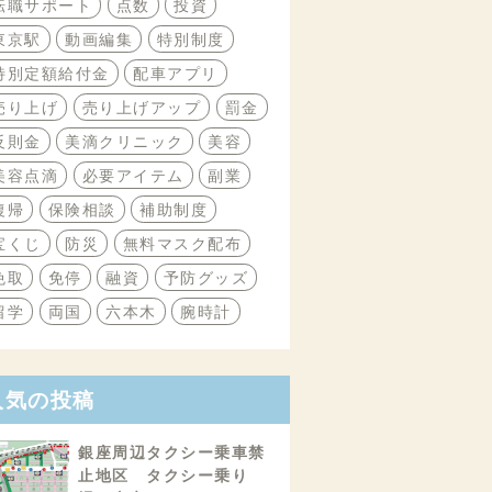
転職サポート
点数
投資
東京駅
動画編集
特別制度
特別定額給付金
配車アプリ
売り上げ
売り上げアップ
罰金
反則金
美滴クリニック
美容
美容点滴
必要アイテム
副業
復帰
保険相談
補助制度
宝くじ
防災
無料マスク配布
免取
免停
融資
予防グッズ
留学
両国
六本木
腕時計
人気の投稿
銀座周辺タクシー乗車禁
止地区 タクシー乗り