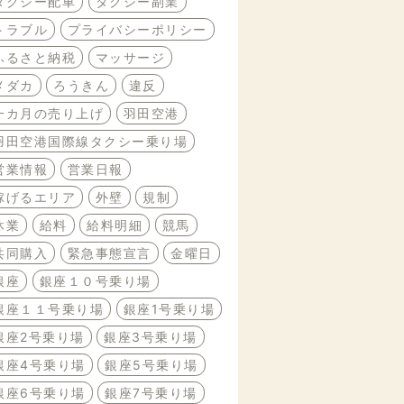
タクシー配車
タクシー副業
トラブル
プライバシーポリシー
ふるさと納税
マッサージ
メダカ
ろうきん
違反
一カ月の売り上げ
羽田空港
羽田空港国際線タクシー乗り場
営業情報
営業日報
稼げるエリア
外壁
規制
休業
給料
給料明細
競馬
共同購入
緊急事態宣言
金曜日
銀座
銀座１０号乗り場
銀座１１号乗り場
銀座1号乗り場
銀座2号乗り場
銀座3号乗り場
銀座4号乗り場
銀座5号乗り場
銀座6号乗り場
銀座7号乗り場