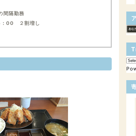
の間隔勤務
5：00 ２割増し
T
Po