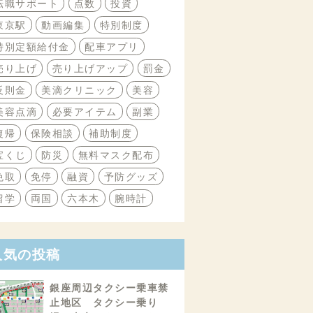
転職サポート
点数
投資
東京駅
動画編集
特別制度
特別定額給付金
配車アプリ
売り上げ
売り上げアップ
罰金
反則金
美滴クリニック
美容
美容点滴
必要アイテム
副業
復帰
保険相談
補助制度
宝くじ
防災
無料マスク配布
免取
免停
融資
予防グッズ
留学
両国
六本木
腕時計
人気の投稿
銀座周辺タクシー乗車禁
止地区 タクシー乗り