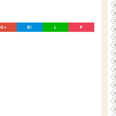
G+
B!
L
P