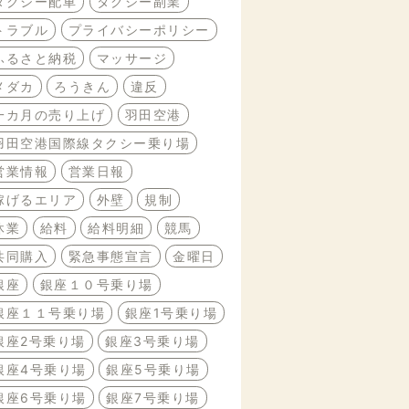
タクシー配車
タクシー副業
トラブル
プライバシーポリシー
ふるさと納税
マッサージ
メダカ
ろうきん
違反
一カ月の売り上げ
羽田空港
羽田空港国際線タクシー乗り場
営業情報
営業日報
稼げるエリア
外壁
規制
休業
給料
給料明細
競馬
共同購入
緊急事態宣言
金曜日
銀座
銀座１０号乗り場
銀座１１号乗り場
銀座1号乗り場
銀座2号乗り場
銀座3号乗り場
銀座4号乗り場
銀座5号乗り場
銀座6号乗り場
銀座7号乗り場