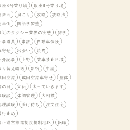
銀座8号乗り場
銀座9号乗り場
健康面
肩こり
攻略
攻略法
高単価
国語学習塾
最近のタクシー業界の実態
雑学
仕事道具
事故
自動車保険
車寄せ
出会い
焼肉
紹介記事
上野
乗車禁止区域
振り替え輸送
新宿
申請
成田空港
成田空港車寄せ
整体
雪の日
宣伝
太っていきます
体験談
体調管理
大相撲
地理試験
着け待ち
注文住宅
通行止め
適正運営推進制度規制地区
転職