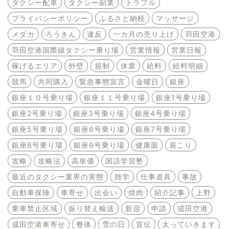
タクシー配車
タクシー副業
トラブル
プライバシーポリシー
ふるさと納税
マッサージ
メダカ
ろうきん
違反
一カ月の売り上げ
羽田空港
羽田空港国際線タクシー乗り場
営業情報
営業日報
稼げるエリア
外壁
規制
休業
給料
給料明細
競馬
共同購入
緊急事態宣言
金曜日
銀座
銀座１０号乗り場
銀座１１号乗り場
銀座1号乗り場
銀座2号乗り場
銀座3号乗り場
銀座4号乗り場
銀座5号乗り場
銀座6号乗り場
銀座7号乗り場
銀座8号乗り場
銀座9号乗り場
健康面
肩こり
攻略
攻略法
高単価
国語学習塾
最近のタクシー業界の実態
雑学
仕事道具
事故
自動車保険
車寄せ
出会い
焼肉
紹介記事
上野
乗車禁止区域
振り替え輸送
新宿
申請
成田空港
成田空港車寄せ
整体
雪の日
宣伝
太っていきます