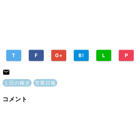
T
F
G+
B!
L
P
１日の稼ぎ
営業日報
コメント