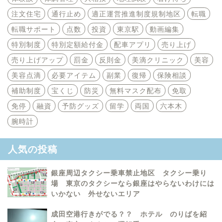
注文住宅
通行止め
適正運営推進制度規制地区
転職
転職サポート
点数
投資
東京駅
動画編集
特別制度
特別定額給付金
配車アプリ
売り上げ
売り上げアップ
罰金
反則金
美滴クリニック
美容
美容点滴
必要アイテム
副業
復帰
保険相談
補助制度
宝くじ
防災
無料マスク配布
免取
免停
融資
予防グッズ
留学
両国
六本木
腕時計
人気の投稿
銀座周辺タクシー乗車禁止地区 タクシー乗り
場 東京のタクシーなら銀座はやらないわけには
いかない 外せないエリア
成田空港行きがでる？？ ホテル のりばを紹