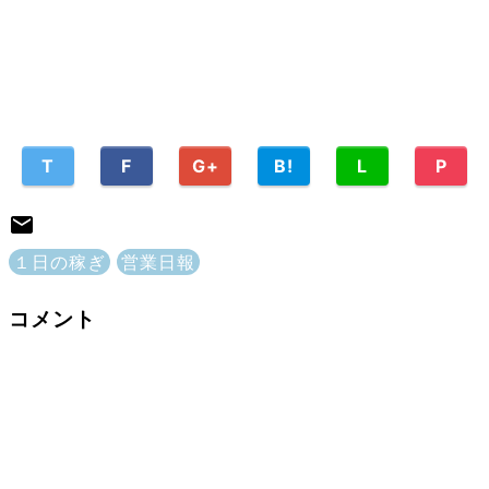
T
F
G+
B!
L
P
１日の稼ぎ
営業日報
コメント