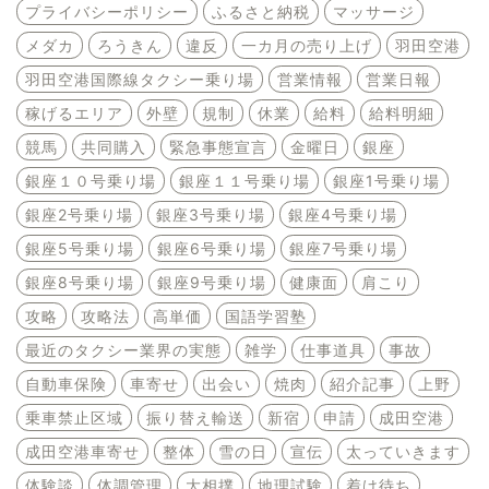
プライバシーポリシー
ふるさと納税
マッサージ
メダカ
ろうきん
違反
一カ月の売り上げ
羽田空港
羽田空港国際線タクシー乗り場
営業情報
営業日報
稼げるエリア
外壁
規制
休業
給料
給料明細
競馬
共同購入
緊急事態宣言
金曜日
銀座
銀座１０号乗り場
銀座１１号乗り場
銀座1号乗り場
銀座2号乗り場
銀座3号乗り場
銀座4号乗り場
銀座5号乗り場
銀座6号乗り場
銀座7号乗り場
銀座8号乗り場
銀座9号乗り場
健康面
肩こり
攻略
攻略法
高単価
国語学習塾
最近のタクシー業界の実態
雑学
仕事道具
事故
自動車保険
車寄せ
出会い
焼肉
紹介記事
上野
乗車禁止区域
振り替え輸送
新宿
申請
成田空港
成田空港車寄せ
整体
雪の日
宣伝
太っていきます
体験談
体調管理
大相撲
地理試験
着け待ち