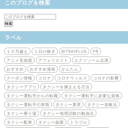
このブログを検索
ラベル
１０万越え
１日の稼ぎ
BITEKIPLUS
PR
アニメ見放題
アフェリエイト
エクソソーム点滴
おすすめ
おすすめ漫画
かんたん
クーポン情報
コロナ
コロナウィルス
コロナの影響
タクシーアプリ
タクシーを捕まえる方法
タクシー運転手からの転職
タクシー運転手に必要な資格
タクシー運転手の実情
タクシー業界
タクシー攻略法
タクシー乗り場
タクシー地理試験の勉強法
タクシー配車
タクシー副業
トラブル